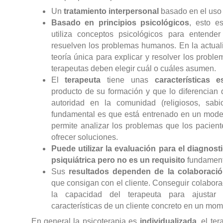
Un
tratamiento interpersonal
basado en el uso 
Basado en principios psicológicos
, esto e
utiliza conceptos psicológicos para entend
resuelven los problemas humanos. En la actua
teoría única para explicar y resolver los proble
terapeutas deben elegir cuál o cuáles asumen.
El
terapeuta
tiene unas
características e
producto de su formación y que lo diferencian
autoridad en la comunidad (religiosos, sabi
fundamental es que está entrenado en un model
permite analizar los problemas que los pacient
ofrecer soluciones.
Puede utilizar la evaluación para el diagnosti
psiquiátrica pero no es un requisito
fundament
Sus
resultados dependen de la colaboraci
que consigan con el cliente. Conseguir colabora
la capacidad del terapeuta para ajusta
características de un cliente concreto en un mo
En general la psicoterapia es
individualizada
, el te