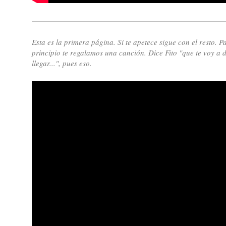
Esta es la primera página. Si te apetece sigue con el resto. 
principio te regalamos una canción. Dice Fito "que te voy a d
llegar...", pues eso.