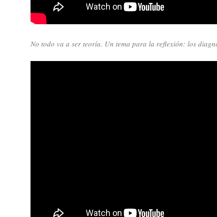
No todo va a ser teoría. Un tema para la reflexión: l
os diagnó