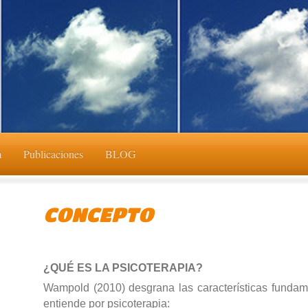
m
Publicaciones
BLOG
CONCEPTO
¿QUÉ ES LA PSICOTERAPIA?
Wampold (2010) desgrana las características fundam
entiende por psicoterapia: