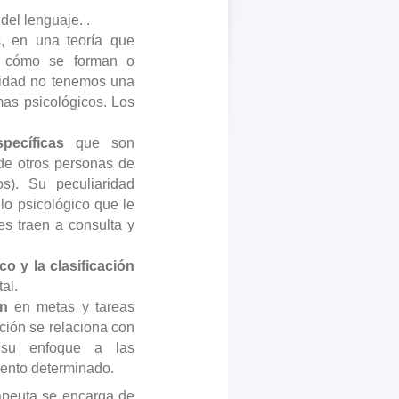
del lenguaje. .
s, en una teoría que
er cómo se forman o
lidad no tenemos una
mas psicológicos. Los
specíficas
que son
 de otros personas de
os). Su peculiaridad
o psicológico que le
es traen a consulta y
co y la clasificación
al.
ón
en metas y tareas
ción se relaciona con
r su enfoque a las
mento determinado.
rapeuta se encarga de